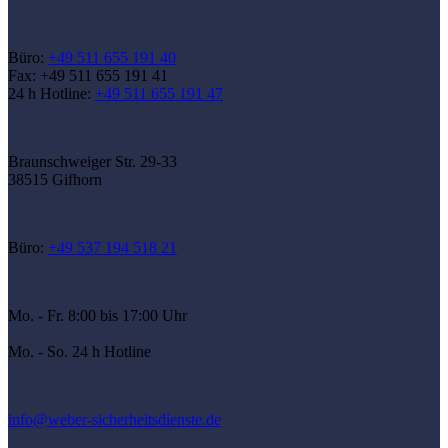
Büro:
+49 511 655 191 40
Fax: +49 511 655 191 41
24 h Hotline:
+49 511 655 191 47
Braunschweiger Str. 29-33
38515 Gifhorn
Büro:
+49 537 194 518 21
Mo. - Fr.
8:00 bis 17:00 Uhr
Mo. - So.
24 h Hotline
info@weber-sicherheitsdienste.de